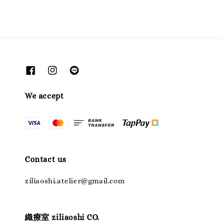
We accept
Contact us
ziliaoshi.atelier@gmail.com
織療室 ziliaoshi CO.