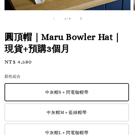
1
/
9
圓頂帽｜Maru Bowler Hat｜
現貨+預購3個月
Regular
NT$ 4,580
price
顏色組合
中灰帽S＋閃電咖帽帶
中灰帽M＋藍綠帽帶
中灰帽L＋閃電咖帽帶