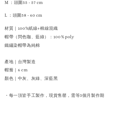
M ：頭圍55 - 57 cm
L ：頭圍58 - 60 cm
材質｜
100%紙線+棉線混織
帽帶（閃色咖、藍綠）：100％poly
鐵鏽染帽帶為純棉
產地｜台灣製造
帽簷
｜
6 cm
顏色｜中灰、灰綠、深藍黑
・每一頂皆手工製作，現貨售罄，需等3個月製作期