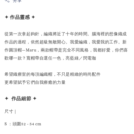
分享
✦
作
品靈感 ✦
從第一次拿起鉤針，編織將近了十年的時間。腦海裡的想像織成
作品的過程，依然超級無敵開心。我愛編織，我愛我的工作。新
作圓頂帽—Maru，兩款帽帶是完全不同風格，我都好愛，你們喜
歡哪一款？寬帽帶自選任一色，亮藍綠／閃電咖
希望織療室的每頂編織帽，不只是精緻的時尚配件
更希望賦予它們自我療癒的力量
✦ 作品細節 ✦
尺寸｜
S ：頭圍52 - 54 cm