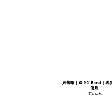
貝蕾帽｜緣 EN Beret｜現
個月
NT$ 4,180
Regular
price