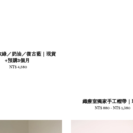
灰綠／奶油／復古藍｜現貨
+預購3個月
NT$ 4,580
Regular
price
織療室獨家手工帽帶｜
NT$ 880
-
NT$ 1,380
Regular
price