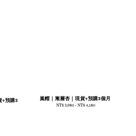
嵐帽｜漸層杏｜現貨+預購3個月
貨+預購3
NT$ 3,980
-
Regular
NT$ 4,180
price