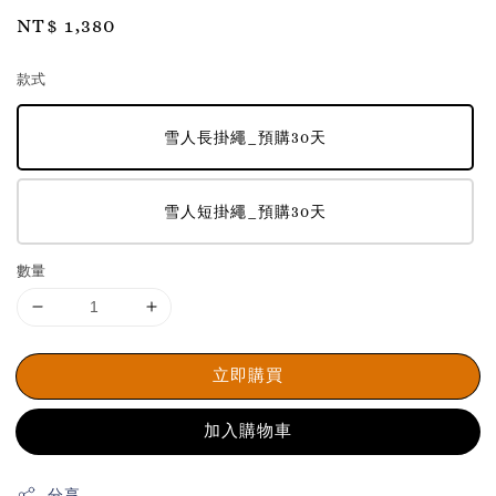
Regular
NT$ 1,380
price
款式
雪人長掛繩_預購30天
雪人短掛繩_預購30天
數量
立即購買
加入購物車
分享