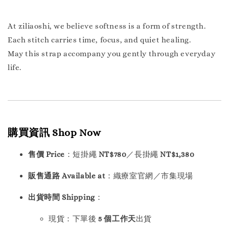
At ziliaoshi, we believe softness is a form of strength.
Each stitch carries time, focus, and quiet healing.
May this strap accompany you gently through everyday
life.
購買資訊 Shop Now
售價 Price
：短掛繩
NT$780
／長掛繩
NT$1,380
販售通路 Available at
：織療室官網／市集現場
出貨時間 Shipping
：
現貨：下單後
5 個工作天
出貨